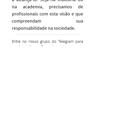
na academia, precisamos de
profissionais com esta visão e que
compreendam sua
responsabilidade na sociedade.
Entre no nosso grupo do Telegram para
receber informações sobre o lançamento
da próxima turma em primeira mão:
IR PARA GRUPO DO TELEGRAM
O QUE É
INTELIGÊNCIA
ARTIFICIAL
HUMANIZADA?